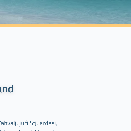
and
hvaljujući Stjuardesi,