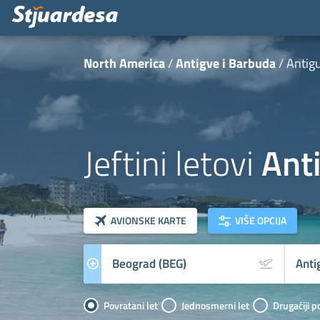
North America
Antigve i Barbuda
Antigu
Jeftini letovi
Ant
klasa letova
Prevoznik
AVIONSKE KARTE
VIŠE OPCIJA
Povratani let
Jednosmerni let
Drugačiji p