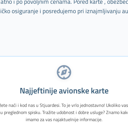
ijatno i po povoljnim cenama. Pored karte , obezbe
ničko osiguranje i posredujemo pri iznajmljivanju a
Najjeftinije avionske karte
žete naći i kod nas u Stjuardesi. To je vrlo jednostavno! Ukoliko v
u preglednom spisku. Tražite udobnost i dobre usluge? Znamo kak
imamo za vas najaktuelnije informacije.