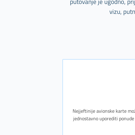
putovanje je ugodno, pr
vizu, put
Nejjeftinije avionske karte mo
jednostavno uporediti ponude 