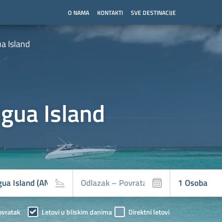
O NAMA
KONTAKTI
SVE DESTINACIJE
a Island
igua Island
ovratak
Letovi u bliskim danima
Direktni letovi