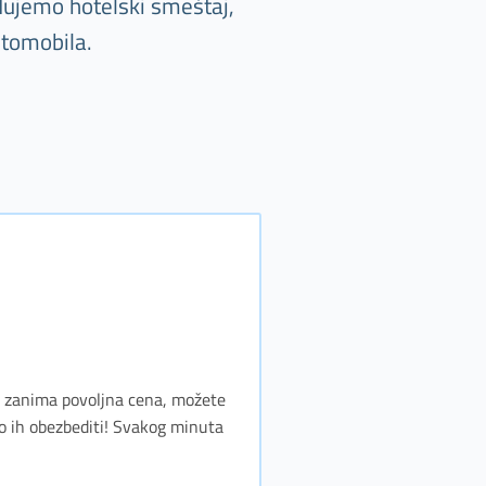
đujemo hotelski smeštaj,
utomobila.
as zanima povoljna cena, možete
o ih obezbediti! Svakog minuta