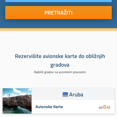
PRETRAŽITI
Rezervišite avionske karte do obližnjih
gradova
Najbliži gradovi sa avionskim prevozom
Aruba
0
Avionske Karte
od
Kč