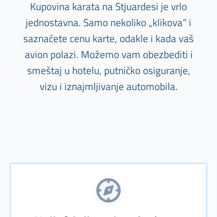
Kupovina karata na Stjuardesi je vrlo
jednostavna. Samo nekoliko „klikova“ i
saznaćete cenu karte, odakle i kada vaš
avion polazi. Možemo vam obezbediti i
smeštaj u hotelu, putničko osiguranje,
vizu i iznajmljivanje automobila.