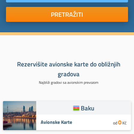
PRETRAŽITI
Rezervišite avionske karte do obližnjih
gradova
Najbliži gradovi sa avionskim prevozom
Baku
0
Avionske Karte
od
Kč