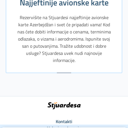
Najjeftinije avionske karte
Rezervišite na Stjuardesi najjeftinije avionske
karte Azerbejdžan i svet će pripadati vama! Kod
nas ćete dobiti informacije o cenama, terminima
odlazaka, o vizama i aerodromima. Ispunite svoj
san o putovanjima. Tražite udobnost i dobre
usluge? Stjuardesa uvek nudi najnovije
informacije.
Kontakti
Uslovi poslovanja