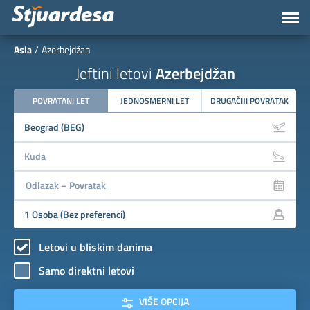
Asia
Azerbejdžan
Jeftini letovi
Azerbejdžan
POVRATANI LET
JEDNOSMERNI LET
DRUGAČIJI POVRATAK
Letovi u bliskim danima
Samo direktni letovi
VIŠE OPCIJA