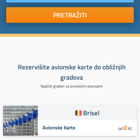
PRETRAŽITI
Rezervišite avionske karte do obližnjih
gradova
Najbliži gradovi sa avionskim prevozom
Brisel
0
Avionske Karte
od
Kč