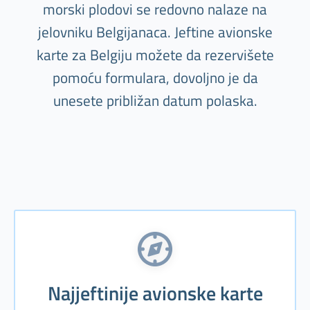
morski plodovi se redovno nalaze na
jelovniku Belgijanaca. Jeftine avionske
karte za Belgiju možete da rezervišete
pomoću formulara, dovoljno je da
unesete približan datum polaska.
Najjeftinije avionske karte