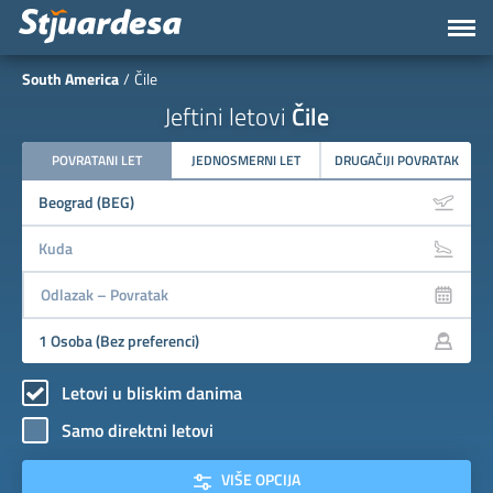
South America
Čile
Jeftini letovi
Čile
POVRATANI LET
JEDNOSMERNI LET
DRUGAČIJI POVRATAK
Letovi u bliskim danima
Samo direktni letovi
VIŠE OPCIJA