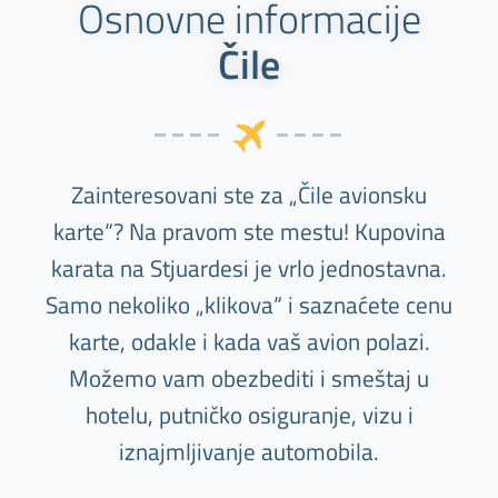
Osnovne informacije
Čile
Zainteresovani ste za „Čile avionsku
karte“? Na pravom ste mestu! Kupovina
karata na Stjuardesi je vrlo jednostavna.
Samo nekoliko „klikova“ i saznaćete cenu
karte, odakle i kada vaš avion polazi.
Možemo vam obezbediti i smeštaj u
hotelu, putničko osiguranje, vizu i
iznajmljivanje automobila.