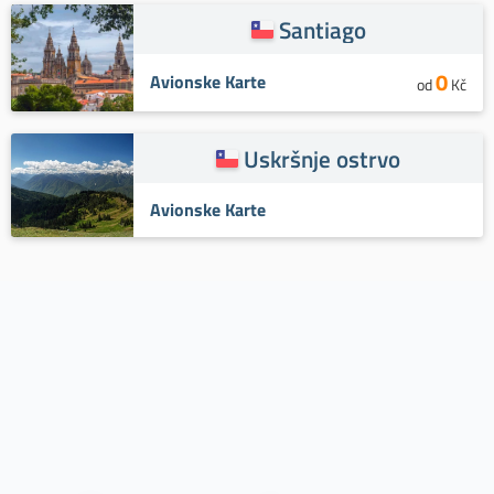
Santiago
0
Avionske Karte
od
Kč
Uskršnje ostrvo
Avionske Karte