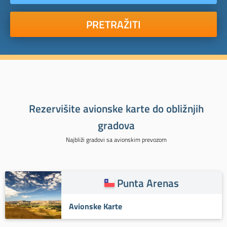
PRETRAŽITI
Rezervišite avionske karte do obližnjih
gradova
Najbliži gradovi sa avionskim prevozom
Punta Arenas
Avionske Karte