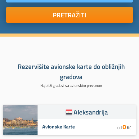
PRETRAŽITI
Rezervišite avionske karte do obližnjih
gradova
Najbliži gradovi sa avionskim prevozom
Aleksandrija
0
Avionske Karte
od
Kč