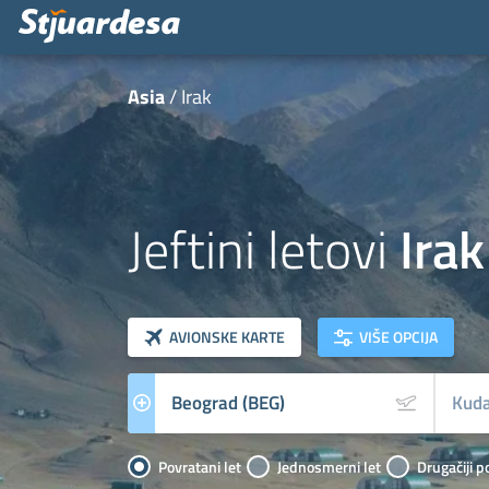
Asia
Irak
Jeftini letovi
Irak
klasa letova
Prevoznik
AVIONSKE KARTE
VIŠE OPCIJA
Povratani let
Jednosmerni let
Drugačiji p