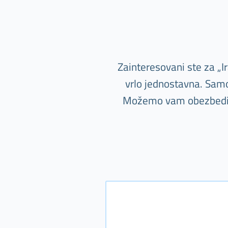
Zainteresovani ste za „I
vrlo jednostavna. Samo 
Možemo vam obezbediti i