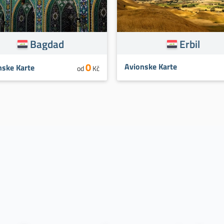
Bagdad
Erbil
0
Avionske Karte
nske Karte
od
Kč