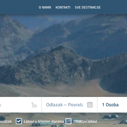
O NAMA
KONTAKTI
SVE DESTINACIJE
ovratak
Letovi u bliskim danima
Direktni letovi