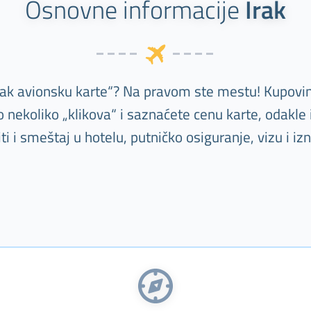
Osnovne informacije
Irak
rak avionsku karte“? Na pravom ste mestu! Kupovin
nekoliko „klikova“ i saznaćete cenu karte, odakle 
 smeštaj u hotelu, putničko osiguranje, vizu i iz