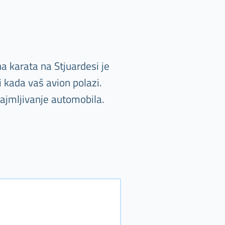
a karata na Stjuardesi je
i kada vaš avion polazi.
najmljivanje automobila.