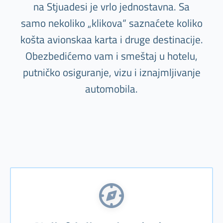
na Stjuadesi je vrlo jednostavna. Sa
samo nekoliko „klikova“ saznaćete koliko
košta avionskaa karta i druge destinacije.
Obezbedićemo vam i smeštaj u hotelu,
putničko osiguranje, vizu i iznajmljivanje
automobila.