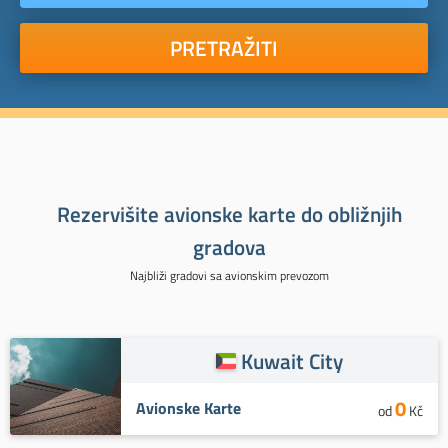
PRETRAŽITI
Rezervišite avionske karte do obližnjih
gradova
Najbliži gradovi sa avionskim prevozom
Kuwait City
0
Avionske Karte
od
Kč