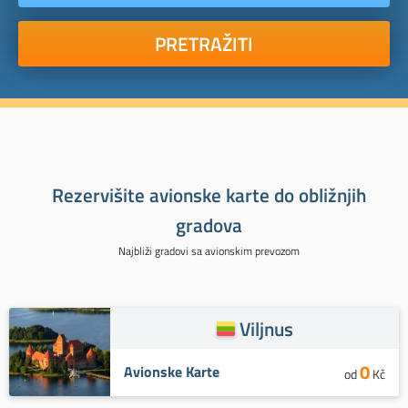
PRETRAŽITI
Rezervišite avionske karte do obližnjih
gradova
Najbliži gradovi sa avionskim prevozom
Viljnus
0
Avionske Karte
od
Kč