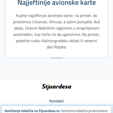
Najjeftinije avionske karte
Kupite najjeftinije avionske karte, na primer, do
prestonice Litvanije, Vilnusa, a zatim putujete, duž
obale, čitavim Baltičkim regionom u iznajmljenom
automobilu, koji ćemo mi da ugovorimo. Na primer,
posetite rusku Kalinjingradsku oblast ili severni
deo Poljske.
Kontakti
Uslovi poslovanja
Korišćenje kolačića na Stjuardesa.rs:
Koristimo kolačiće prvenstveno
Uslovi za kolačiće