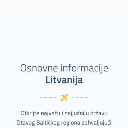
Osnovne informacije
Litvanija
Otkrijte najveću i najjužniju državu
čitavog Baltičkog regiona zahvaljujući