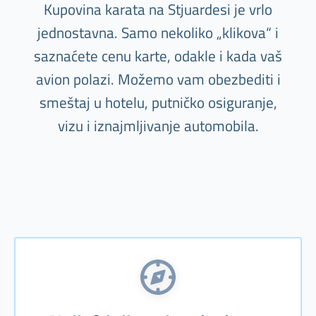
Kupovina karata na Stjuardesi je vrlo
jednostavna. Samo nekoliko „klikova“ i
saznaćete cenu karte, odakle i kada vaš
avion polazi. Možemo vam obezbediti i
smeštaj u hotelu, putničko osiguranje,
vizu i iznajmljivanje automobila.