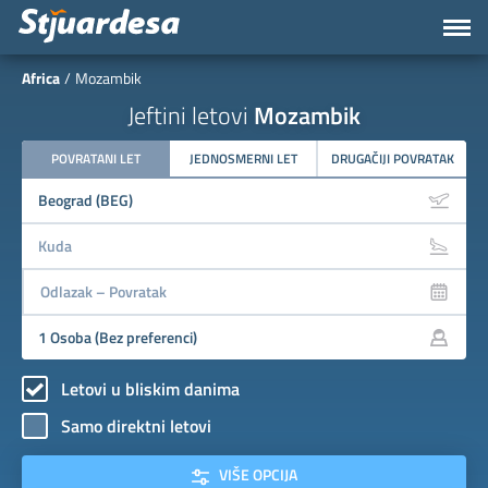
Africa
Mozambik
Jeftini letovi
Mozambik
POVRATANI LET
JEDNOSMERNI LET
DRUGAČIJI POVRATAK
Letovi u bliskim danima
Samo direktni letovi
VIŠE OPCIJA