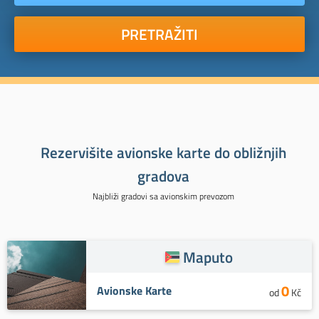
PRETRAŽITI
Rezervišite avionske karte do obližnjih
gradova
Najbliži gradovi sa avionskim prevozom
Maputo
0
Avionske Karte
od
Kč