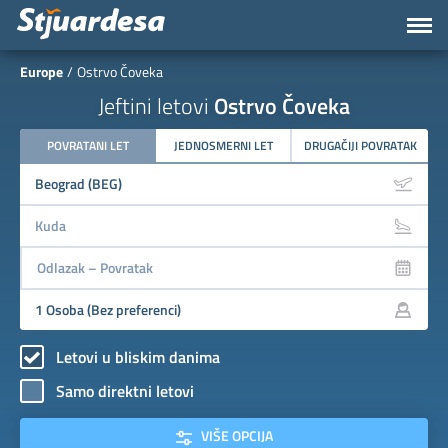
Europe
Ostrvo Čoveka
Jeftini letovi
Ostrvo Čoveka
POVRATANI LET
JEDNOSMERNI LET
DRUGAČIJI POVRATAK
Letovi u bliskim danima
Samo direktni letovi
VIŠE OPCIJA