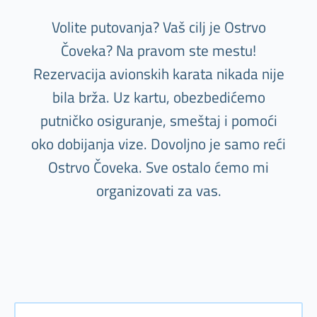
Volite putovanja? Vaš cilj je Ostrvo
Čoveka? Na pravom ste mestu!
Rezervacija avionskih karata nikada nije
bila brža. Uz kartu, obezbedićemo
putničko osiguranje, smeštaj i pomoći
oko dobijanja vize. Dovoljno je samo reći
Ostrvo Čoveka. Sve ostalo ćemo mi
organizovati za vas.