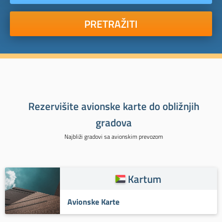
PRETRAŽITI
Rezervišite avionske karte do obližnjih
gradova
Najbliži gradovi sa avionskim prevozom
Kartum
Avionske Karte