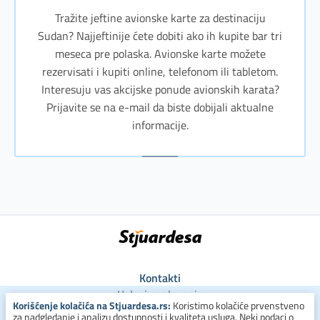
Tražite jeftine avionske karte za destinaciju
Sudan? Najjeftinije ćete dobiti ako ih kupite bar tri
meseca pre polaska. Avionske karte možete
rezervisati i kupiti online, telefonom ili tabletom.
Interesuju vas akcijske ponude avionskih karata?
Prijavite se na e-mail da biste dobijali aktualne
informacije.
Kontakti
Uslovi poslovanja
Korišćenje kolačića na Stjuardesa.rs:
Koristimo kolačiće prvenstveno
Uslovi za kolačiće
za nadgledanje i analizu dostupnosti i kvaliteta usluga. Neki podaci o