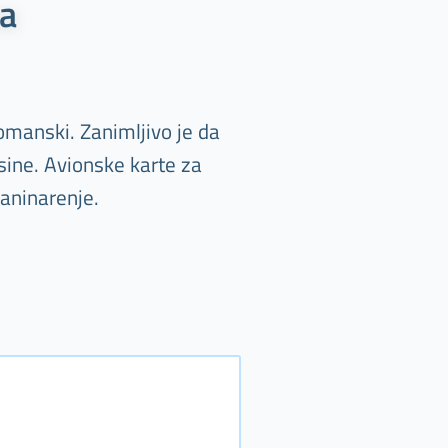
ka
oromanski. Zanimljivo je da
sine. Avionske karte za
laninarenje.