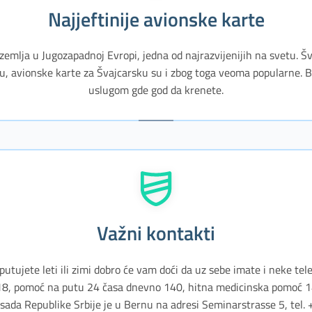
Najjeftinije avionske karte
emlja u Jugozapadnoj Evropi, jedna od najrazvijenijih na svetu. Šv
u, avionske karte za Švajcarsku su i zbog toga veoma popularne. B
uslugom gde god da krenete.
Važni kontakti
putujete leti ili zimi dobro će vam doći da uz sebe imate i neke telef
118, pomoć na putu 24 časa dnevno 140, hitna medicinska pomoć 
ada Republike Srbije je u Bernu na adresi Seminarstrasse 5, tel.