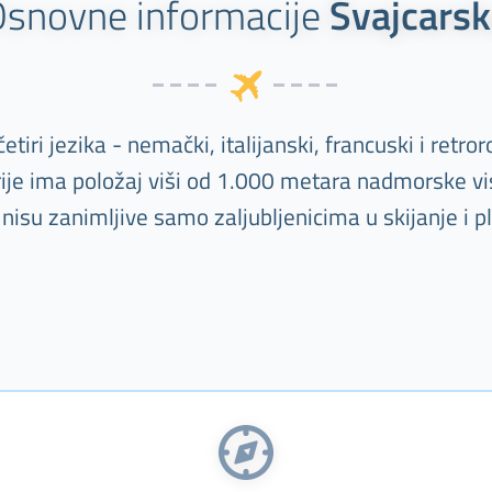
snovne informacije
Švajcars
tiri jezika - nemački, italijanski, francuski i retr
orije ima položaj viši od 1.000 metara nadmorske vi
nisu zanimljive samo zaljubljenicima u skijanje i p