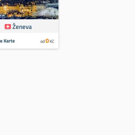
Ženeva
0
e Karte
od
Kč