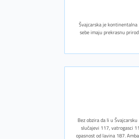
Švajcarska je kontinentalna z
sebe imaju prekrasnu prirod
Bez obzira da li u Švajcarsku 
slučajevi 117, vatrogasci 
opasnost od lavina 187. Ambas