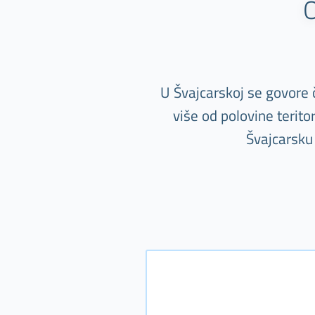
O
U Švajcarskoj se govore če
više od polovine terit
Švajcarsku 