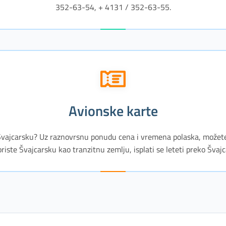
352-63-54, + 4131 / 352-63-55.
avionske karte
 Švajcarsku? Uz raznovrsnu ponudu cena i vremena polaska, možete
iste Švajcarsku kao tranzitnu zemlju, isplati se leteti preko Švajca