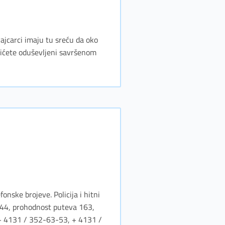
ajcarci imaju tu sreću da oko
ićete oduševljeni savršenom
onske brojeve. Policija i hitni
144, prohodnost puteva 163,
 + 4131 / 352-63-53, + 4131 /