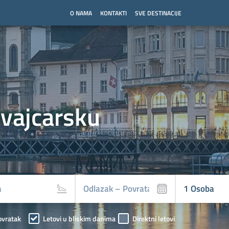
O NAMA
KONTAKTI
SVE DESTINACIJE
vajcarsku
ovratak
Letovi u bliskim danima
Direktni letovi