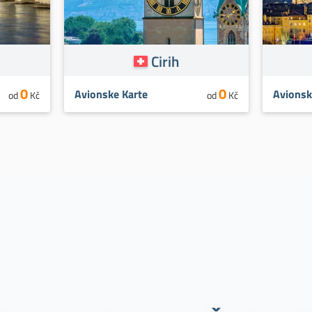
Cirih
0
0
Avionske Karte
Avionsk
od
Kč
od
Kč