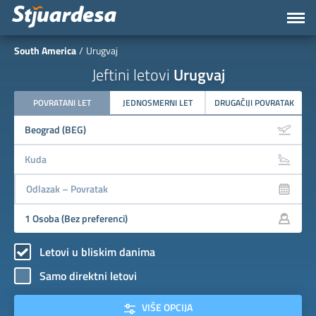
South America
Urugvaj
Jeftini letovi
Urugvaj
POVRATANI LET
JEDNOSMERNI LET
DRUGAČIJI POVRATAK
Letovi u bliskim danima
Samo direktni letovi
VIŠE OPCIJA