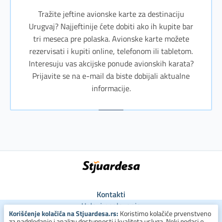
Tražite jeftine avionske karte za destinaciju
Urugvaj? Najjeftinije ćete dobiti ako ih kupite bar
tri meseca pre polaska. Avionske karte možete
rezervisati i kupiti online, telefonom ili tabletom.
Interesuju vas akcijske ponude avionskih karata?
Prijavite se na e-mail da biste dobijali aktualne
informacije.
Kontakti
Uslovi poslovanja
Korišćenje kolačića na Stjuardesa.rs:
Koristimo kolačiće prvenstveno
Uslovi za kolačiće
za nadgledanje i analizu dostupnosti i kvaliteta usluga. Neki podaci o