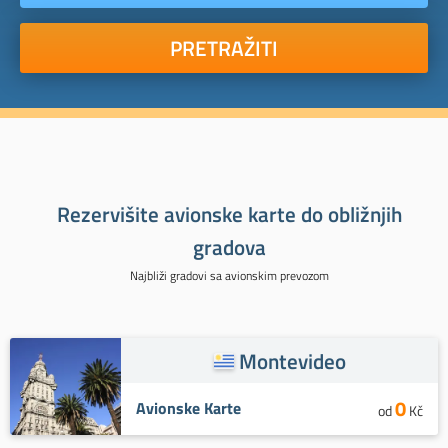
PRETRAŽITI
Rezervišite avionske karte do obližnjih
gradova
Najbliži gradovi sa avionskim prevozom
Montevideo
0
Avionske Karte
od
Kč