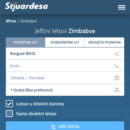
Africa
Zimbabve
Jeftini letovi
Zimbabve
POVRATANI LET
JEDNOSMERNI LET
DRUGAČIJI POVRATAK
Letovi u bliskim danima
Samo direktni letovi
VIŠE OPCIJA