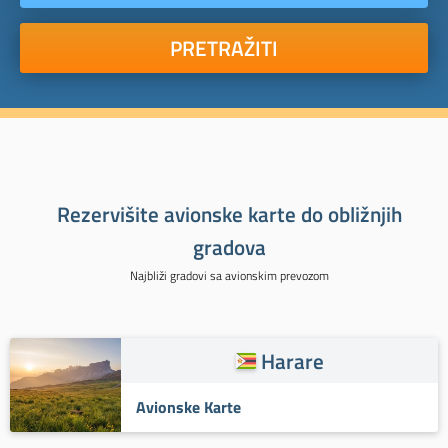
PRETRAŽITI
Rezervišite avionske karte do obližnjih
gradova
Najbliži gradovi sa avionskim prevozom
Harare
Avionske Karte