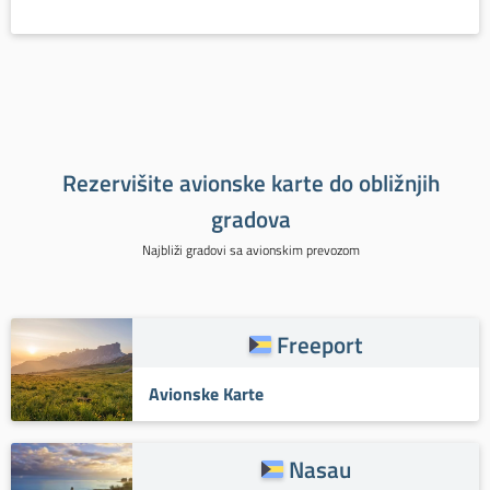
Rezervišite avionske karte do obližnjih
gradova
Najbliži gradovi sa avionskim prevozom
Freeport
Avionske Karte
Nasau