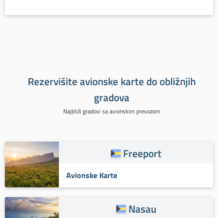
Rezervišite avionske karte do obližnjih
gradova
Najbliži gradovi sa avionskim prevozom
Freeport
Avionske Karte
Nasau