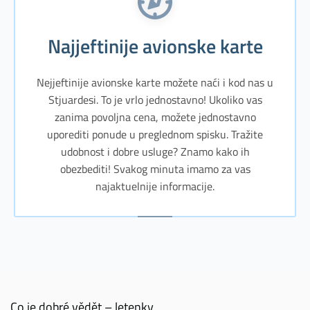
Najjeftinije avionske karte
Nejjeftinije avionske karte možete naći i kod nas u
Stjuardesi. To je vrlo jednostavno! Ukoliko vas
zanima povoljna cena, možete jednostavno
uporediti ponude u preglednom spisku. Tražite
udobnost i dobre usluge? Znamo kako ih
obezbediti! Svakog minuta imamo za vas
najaktuelnije informacije.
Co je dobré vědět – letenky