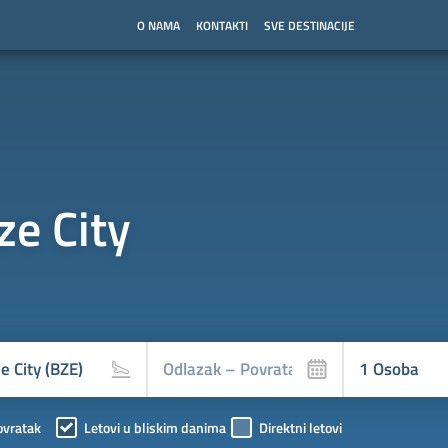
O NAMA
KONTAKTI
SVE DESTINACIJE
ze City
ovratak
Letovi u bliskim danima
Direktni letovi