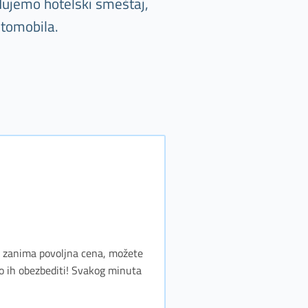
đujemo hotelski smeštaj,
utomobila.
as zanima povoljna cena, možete
o ih obezbediti! Svakog minuta