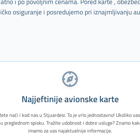
ijatno i po povoljnim cenama. Pored karte , obezbe
ničko osiguranje i posredujemo pri iznajmljivanju a
Najjeftinije avionske karte
žete naći i kod nas u Stjuardesi. To je vrlo jednostavno! Ukoliko v
u preglednom spisku. Tražite udobnost i dobre usluge? Znamo kak
imamo za vas najaktuelnije informacije.