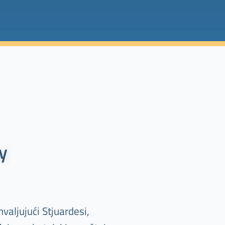
y
valjujući Stjuardesi,