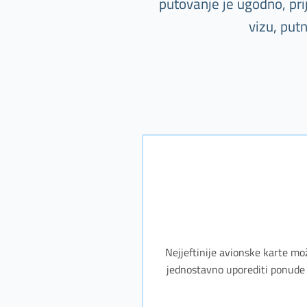
putovanje je ugodno, pr
vizu, put
Nejjeftinije avionske karte mo
jednostavno uporediti ponude 