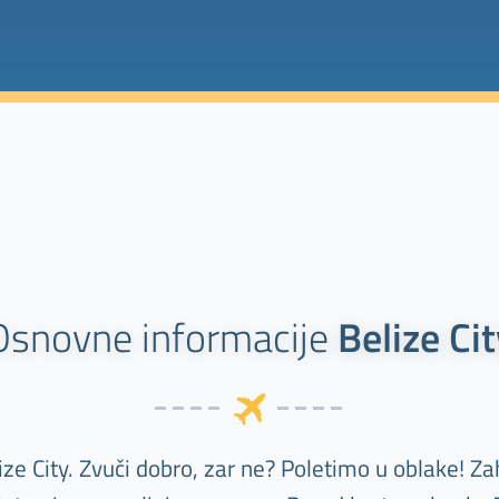
Osnovne informacije
Belize Cit
ze City. Zvuči dobro, zar ne? Poletimo u oblake! Zah