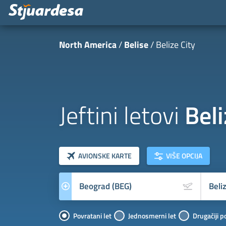
North America
Belise
Belize City
Jeftini letovi
Beli
klasa letova
Prevoznik
AVIONSKE KARTE
VIŠE OPCIJA
Povratani let
Jednosmerni let
Drugačiji p