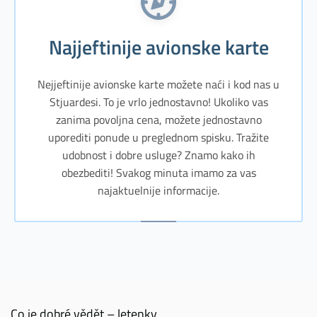
Najjeftinije avionske karte
Nejjeftinije avionske karte možete naći i kod nas u
Stjuardesi. To je vrlo jednostavno! Ukoliko vas
zanima povoljna cena, možete jednostavno
uporediti ponude u preglednom spisku. Tražite
udobnost i dobre usluge? Znamo kako ih
obezbediti! Svakog minuta imamo za vas
najaktuelnije informacije.
Co je dobré vědět – letenky