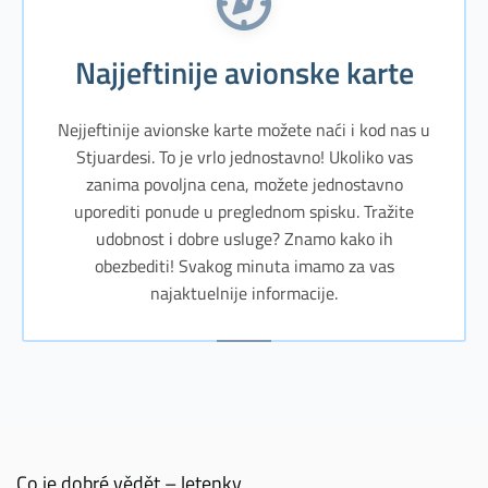
Najjeftinije avionske karte
Nejjeftinije avionske karte možete naći i kod nas u
Stjuardesi. To je vrlo jednostavno! Ukoliko vas
zanima povoljna cena, možete jednostavno
uporediti ponude u preglednom spisku. Tražite
udobnost i dobre usluge? Znamo kako ih
obezbediti! Svakog minuta imamo za vas
najaktuelnije informacije.
Co je dobré vědět – letenky