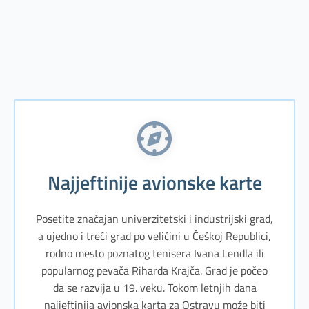
Najjeftinije avionske karte
Posetite značajan univerzitetski i industrijski grad,
a ujedno i treći grad po veličini u Češkoj Republici,
rodno mesto poznatog tenisera Ivana Lendla ili
popularnog pevača Riharda Krajča. Grad je počeo
da se razvija u 19. veku. Tokom letnjih dana
najjeftinija avionska karta za Ostravu može biti