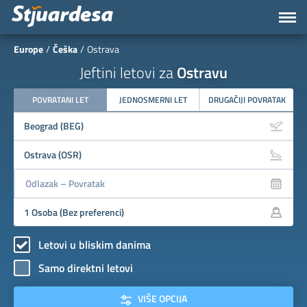
Europe
Češka
Ostrava
Jeftini letovi za
Ostravu
POVRATANI LET
JEDNOSMERNI LET
DRUGAČIJI POVRATAK
Letovi u bliskim danima
Samo direktni letovi
VIŠE OPCIJA