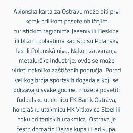
Avionska karta za Ostravu može biti prvi
korak prilikom posete obližnjim
turističkim regionima Jesenik ili Beskida
ili bližim oblastima kao što su Polanský
les ili Polanská niva. Nakon zatvaranja
metalurške industrije, ovde se može
videti nekoliko zaštićenih područja. Pored
velikog broja sportskih događaja koji se
održavaju svake godine, možete posetiti
fudbalsku utakmicu FK Banik Ostrava,
hokejašku utakmicu HK Vitkovice Steel ili
neku od teniskih utakmica. Ostrava je
često domaćin Dejvis kupa i Fed kupa.