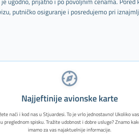
e je ugodno, prijatno i po povoljnim cenama. Pored
vizu, putničko osiguranje i posredujemo pri iznajml
Najjeftinije avionske karte
žete naći i kod nas u Stjuardesi. To je vrlo jednostavno! Ukoliko v
u preglednom spisku. Tražite udobnost i dobre usluge? Znamo kak
imamo za vas najaktuelnije informacije.