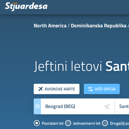
North America
Dominikanska Republika
Jeftini letovi
San
klasa letova
Prevoznik
AVIONSKE KARTE
VIŠE OPCIJA
Povratani let
Jednosmerni let
Drugačiji p