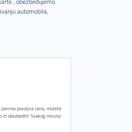
 karte , obezbeđujemo
jivanju automobila.
as zanima povoljna cena, možete
o ih obezbediti! Svakog minuta