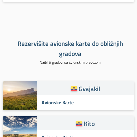
Rezervišite avionske karte do obližnjih
gradova
Najbliži gradovi sa avionskim prevozom
Gvajakil
Avionske Karte
Kito