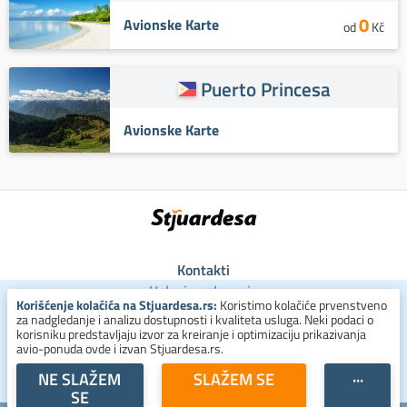
0
Avionske Karte
od
Kč
Puerto Princesa
Avionske Karte
Kontakti
Uslovi poslovanja
Korišćenje kolačića na Stjuardesa.rs:
Koristimo kolačiće prvenstveno
Uslovi za kolačiće
za nadgledanje i analizu dostupnosti i kvaliteta usluga. Neki podaci o
Zaštita ličnih podataka
korisniku predstavljaju izvor za kreiranje i optimizaciju prikazivanja
avio-ponuda ovde i izvan Stjuardesa.rs.
+381 800 300 137
NE SLAŽEM
SLAŽEM SE
···
SE