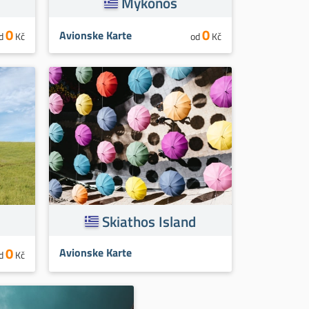
Mykonos
0
0
Avionske Karte
d
Kč
od
Kč
Skiathos Island
0
Avionske Karte
d
Kč