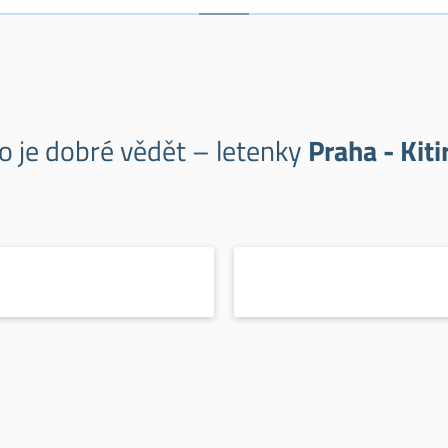
o je dobré vědět – letenky
Praha - Kiti