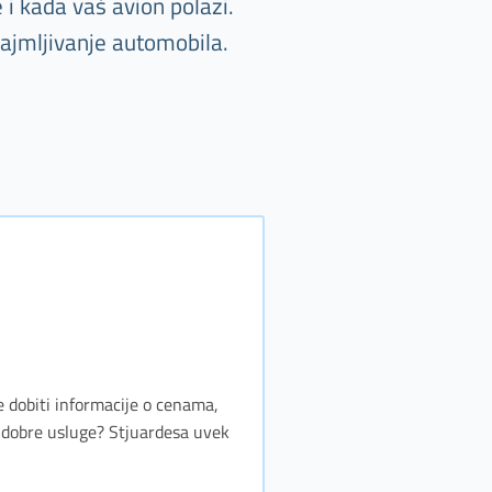
 i kada vaš avion polazi.
najmljivanje automobila.
te dobiti informacije o cenama,
i dobre usluge? Stjuardesa uvek