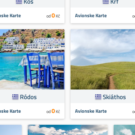
Kos
Krf
0
nske Karte
Avionske Karte
od
Kč
o
Ródos
Skiáthos
0
nske Karte
Avionske Karte
od
Kč
o