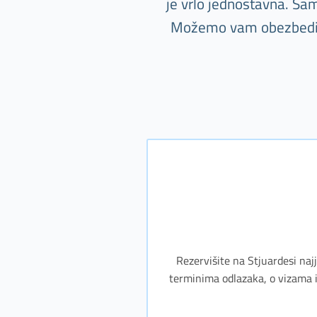
je vrlo jednostavna. Sam
Možemo vam obezbediti i
Rezervišite na Stjuardesi najj
terminima odlazaka, o vizama i