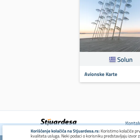
Solun
Avionske Karte
Kontak
Korišćenje kolačića na Stjuardesa.rs:
Koristimo kolačiće pr
kvaliteta usluga. Neki podaci o korisniku predstavljaju izvor 