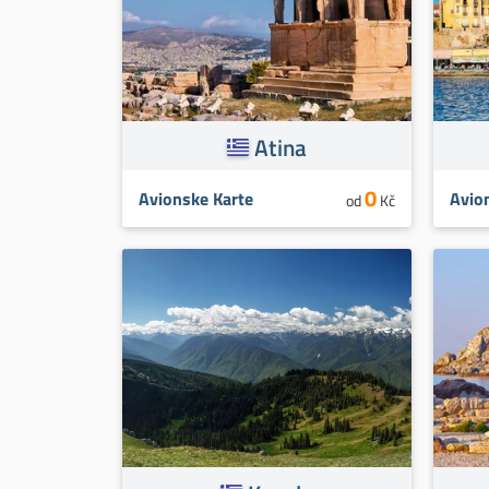
Atina
0
Avionske Karte
Avio
od
Kč