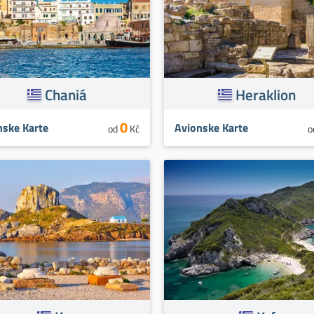
Chaniá
Heraklion
0
nske Karte
Avionske Karte
od
Kč
o