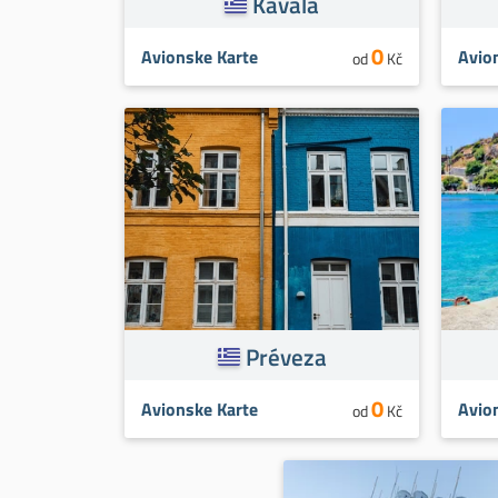
Kavala
0
Avionske Karte
Avio
od
Kč
Préveza
0
Avionske Karte
Avio
od
Kč