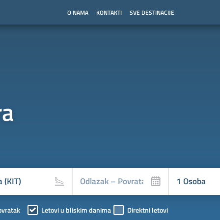
O NAMA
KONTAKTI
SVE DESTINACIJE
ra
ovratak
Letovi u bliskim danima
Direktni letovi