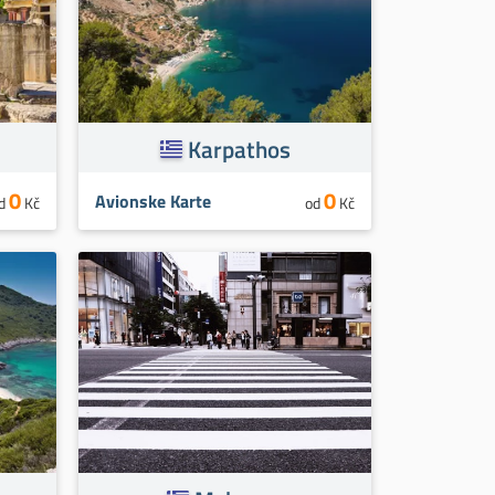
Karpathos
0
0
Avionske Karte
d
Kč
od
Kč