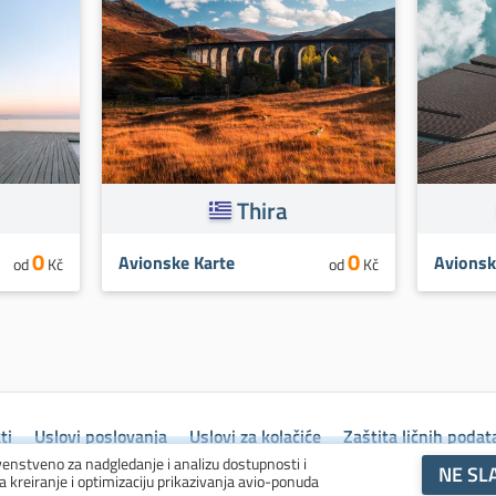
Thira
0
0
Avionske Karte
Avionsk
od
Kč
od
Kč
ti
Uslovi poslovanja
Uslovi za kolačiće
Zaštita ličnih podat
venstveno za nadgledanje i analizu dostupnosti i
NE SL
za kreiranje i optimizaciju prikazivanja avio-ponuda