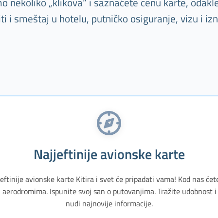
o nekoliko „klikova“ i saznaćete cenu karte, odakle
 smeštaj u hotelu, putničko osiguranje, vizu i iz
Najjeftinije avionske karte
eftinije avionske karte Kitira i svet će pripadati vama! Kod nas će
 aerodromima. Ispunite svoj san o putovanjima. Tražite udobnost 
nudi najnovije informacije.