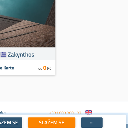
Zakynthos
0
e Karte
od
Kč
aka
+381 800 300 137
AŽEM SE
SLAŽEM SE
···