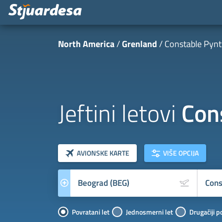
North America
Grenland
Constable Pynt
Jeftini letovi
Con
klasa letova
Prevoznik
AVIONSKE KARTE
VIŠE OPCIJA
Povratani let
Jednosmerni let
Drugačiji p