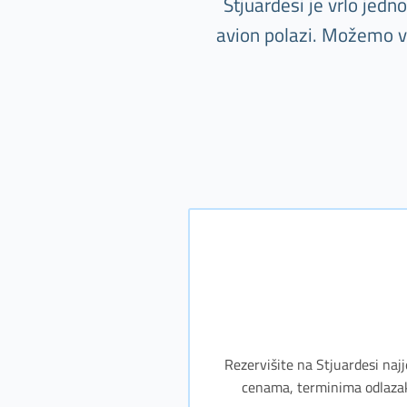
Stjuardesi je vrlo jed
avion polazi. Možemo va
Rezervišite na Stjuardesi najj
cenama, terminima odlazaka