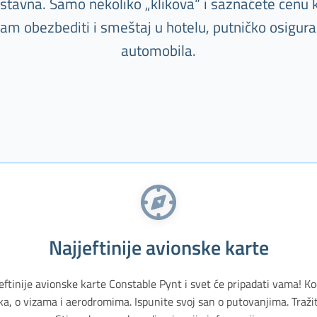
nostavna. Samo nekoliko „klikova“ i saznaćete cenu k
m obezbediti i smeštaj u hotelu, putničko osiguranj
automobila.
Najjeftinije avionske karte
eftinije avionske karte Constable Pynt i svet će pripadati vama! Ko
, o vizama i aerodromima. Ispunite svoj san o putovanjima. Traži