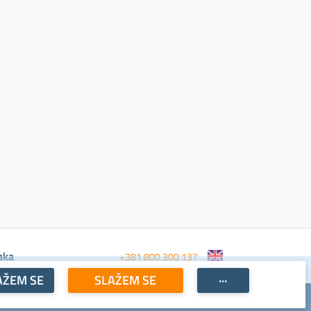
aka
+381 800 300 137
AŽEM SE
SLAŽEM SE
···