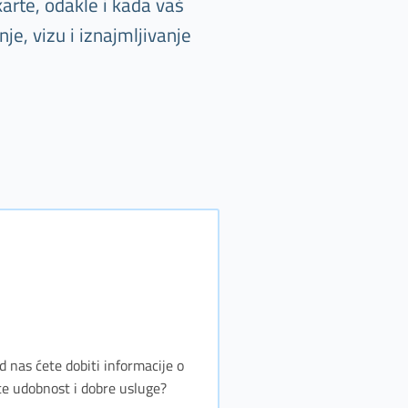
arte, odakle i kada vaš
e, vizu i iznajmljivanje
d nas ćete dobiti informacije o
te udobnost i dobre usluge?