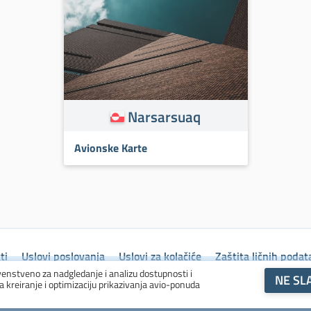
Narsarsuaq
Avionske Karte
ti
Uslovi poslovanja
Uslovi za kolačiće
Zaštita ličnih podat
venstveno za nadgledanje i analizu dostupnosti i
NE SL
za kreiranje i optimizaciju prikazivanja avio-ponuda
© 1993 - 2026 ASIANA, spol. s r.o., sva prava zadržana