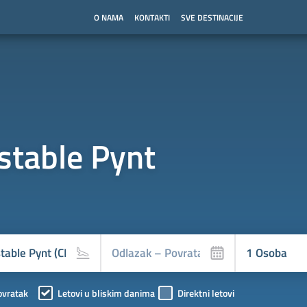
O NAMA
KONTAKTI
SVE DESTINACIJE
stable Pynt
ovratak
Letovi u bliskim danima
Direktni letovi