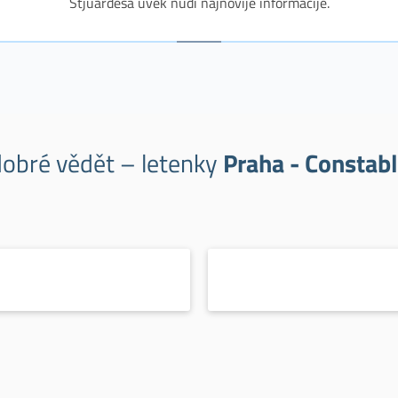
Stjuardesa uvek nudi najnovije informacije.
dobré vědět – letenky
Praha - Constab