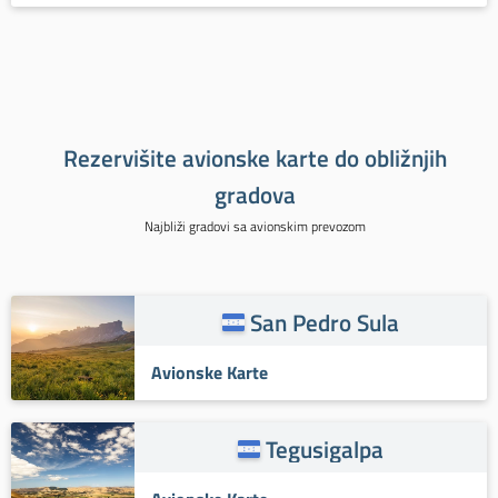
Rezervišite avionske karte do obližnjih
gradova
Najbliži gradovi sa avionskim prevozom
San Pedro Sula
Avionske Karte
Tegusigalpa