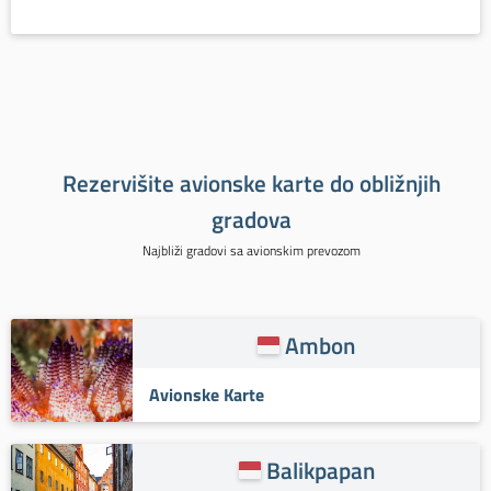
Rezervišite avionske karte do obližnjih
gradova
Najbliži gradovi sa avionskim prevozom
Ambon
Avionske Karte
Balikpapan