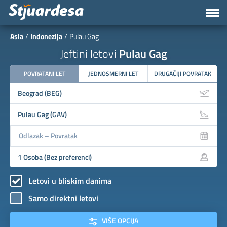
Asia
Indonezija
Pulau Gag
Jeftini letovi
Pulau Gag
POVRATANI LET
JEDNOSMERNI LET
DRUGAČIJI POVRATAK
Letovi u bliskim danima
Samo direktni letovi
VIŠE OPCIJA