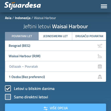
Asia
Indonezija
Waisai Harbour
Jeftini letovi
Waisai Harbour
POVRATANI LET
JEDNOSMERNI LET
DRUGAČIJI POVRATAK
Letovi u bliskim danima
Samo direktni letovi
VIŠE OPCIJA