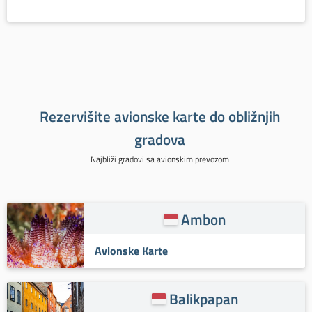
Rezervišite avionske karte do obližnjih
gradova
Najbliži gradovi sa avionskim prevozom
Ambon
Avionske Karte
Balikpapan