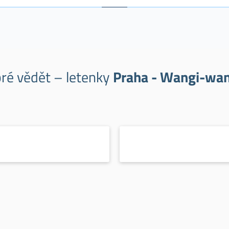
bré vědět – letenky
Praha - Wangi-wan