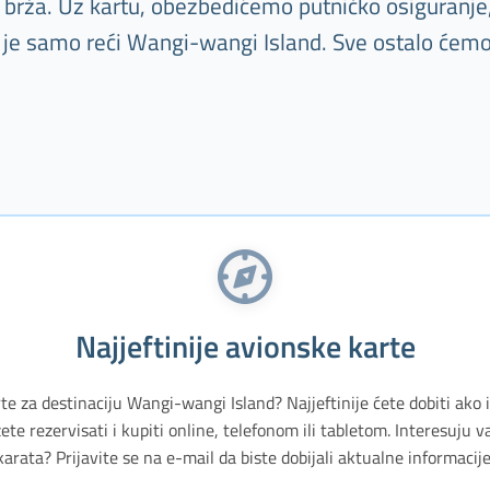
la brža. Uz kartu, obezbedićemo putničko osiguranje
o je samo reći Wangi-wangi Island. Sve ostalo ćemo
Najjeftinije avionske karte
rte za destinaciju Wangi-wangi Island? Najjeftinije ćete dobiti ako 
te rezervisati i kupiti online, telefonom ili tabletom. Interesuju 
karata? Prijavite se na e-mail da biste dobijali aktualne informacije