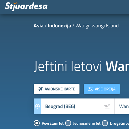
Asia
Indonezija
Wangi-wangi Island
Jeftini letovi
Wan
klasa letova
Prevoznik
AVIONSKE KARTE
VIŠE OPCIJA
Povratani let
Jednosmerni let
Drugačiji p