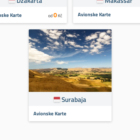
Džakarta
Makassar
0
Avionske Karte
nske Karte
od
Kč
Surabaja
Avionske Karte