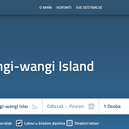
O NAMA
KONTAKTI
SVE DESTINACIJE
gi-wangi Island
ovratak
Letovi u bliskim danima
Direktni letovi