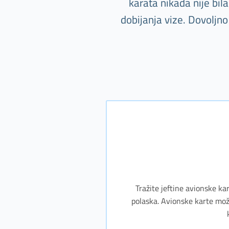
karata nikada nije bi
dobijanja vize. Dovoljn
Tražite jeftine avionske ka
polaska. Avionske karte može