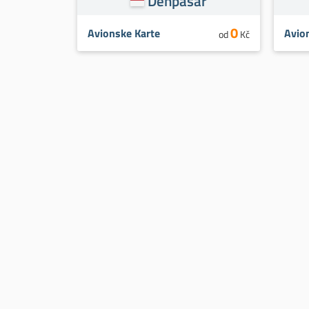
Denpasar
0
Avionske Karte
Avio
od
Kč