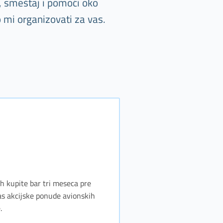
, smeštaj i pomoći oko
 mi organizovati za vas.
ih kupite bar tri meseca pre
vas akcijske ponude avionskih
.