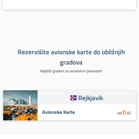
Rezervišite avionske karte do obližnjih
gradova
Najbliži gradovi sa avionskim prevozom
Rejkjavik
0
Avionske Karte
od
Kč