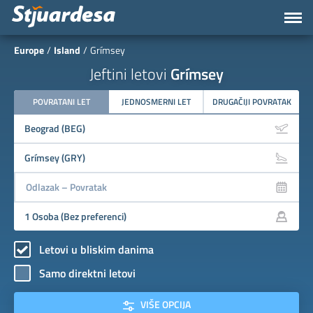
Europe
Island
Grímsey
Jeftini letovi
Grímsey
POVRATANI LET
JEDNOSMERNI LET
DRUGAČIJI POVRATAK
Letovi u bliskim danima
Samo direktni letovi
VIŠE OPCIJA