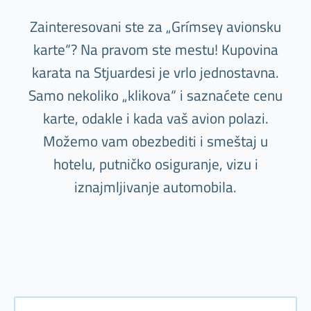
Zainteresovani ste za „Grímsey avionsku
karte“? Na pravom ste mestu! Kupovina
karata na Stjuardesi je vrlo jednostavna.
Samo nekoliko „klikova“ i saznaćete cenu
karte, odakle i kada vaš avion polazi.
Možemo vam obezbediti i smeštaj u
hotelu, putničko osiguranje, vizu i
iznajmljivanje automobila.