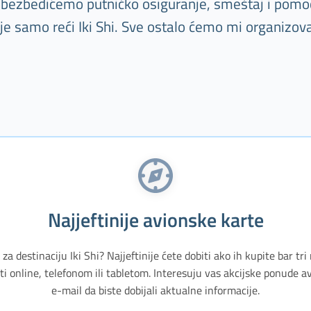
 obezbedićemo putničko osiguranje, smeštaj i pomoć
je samo reći Iki Shi. Sve ostalo ćemo mi organizova
Najjeftinije avionske karte
 za destinaciju Iki Shi? Najjeftinije ćete dobiti ako ih kupite bar t
ti online, telefonom ili tabletom. Interesuju vas akcijske ponude a
e-mail da biste dobijali aktualne informacije.