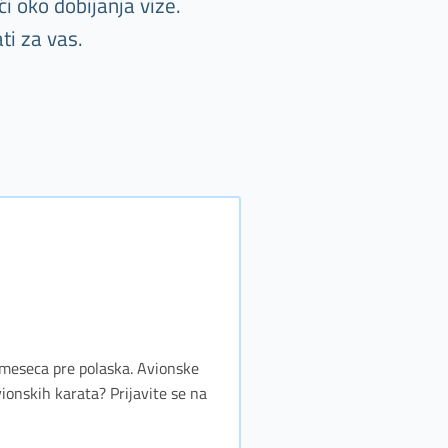
i oko dobijanja vize.
ti za vas.
ri meseca pre polaska. Avionske
vionskih karata? Prijavite se na