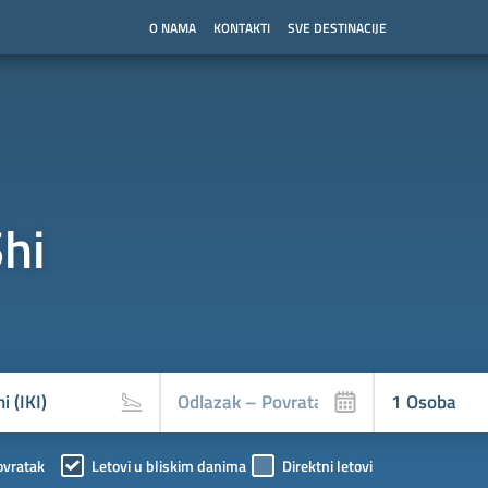
O NAMA
KONTAKTI
SVE DESTINACIJE
Shi
ovratak
Letovi u bliskim danima
Direktni letovi