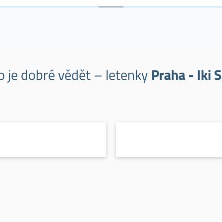
o je dobré vědět – letenky
Praha - Iki S