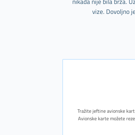
nikada nije bila brža. 
vize. Dovoljno 
Tražite jeftine avionske kart
Avionske karte možete rezerv