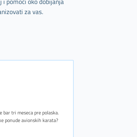
j i pomoći oko dobijanja
nizovati za vas.
te bar tri meseca pre polaska.
jske ponude avionskih karata?