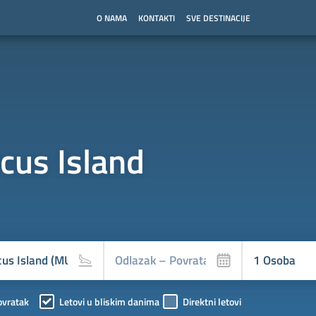
O NAMA
KONTAKTI
SVE DESTINACIJE
cus Island
ovratak
Letovi u bliskim danima
Direktni letovi