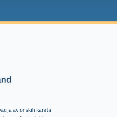
and
acija avionskih karata