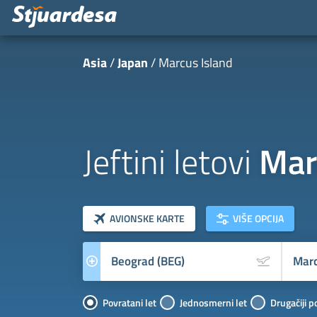
Asia
Japan
Marcus Island
Jeftini letovi
Mar
klasa letova
Prevoznik
AVIONSKE KARTE
VIŠE OPCIJA
Povratani let
Jednosmerni let
Drugačiji p