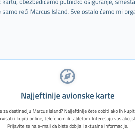
Uz kartu, obezbedićemo putničko osiguranje, smešta
je samo reći Marcus Island. Sve ostalo ćemo mi orga
Najjeftinije avionske karte
e za destinaciju Marcus Island? Najjeftinije ćete dobiti ako ih kupi
isati i kupiti online, telefonom ili tabletom. Interesuju vas akci
Prijavite se na e-mail da biste dobijali aktualne informacije.