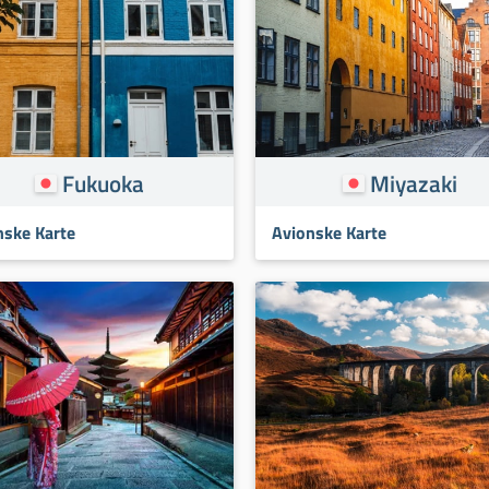
Fukuoka
Miyazaki
nske Karte
Avionske Karte