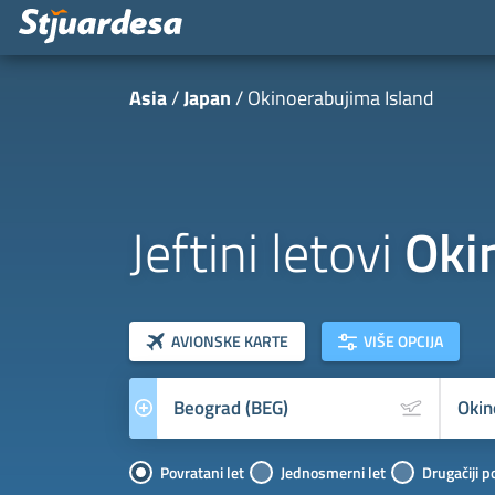
Asia
Japan
Okinoerabujima Island
Jeftini letovi
Oki
klasa letova
Prevoznik
AVIONSKE KARTE
VIŠE OPCIJA
Povratani let
Jednosmerni let
Drugačiji p