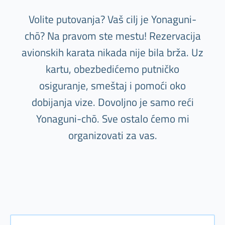
Volite putovanja? Vaš cilj je Yonaguni-
chō? Na pravom ste mestu! Rezervacija
avionskih karata nikada nije bila brža. Uz
kartu, obezbedićemo putničko
osiguranje, smeštaj i pomoći oko
dobijanja vize. Dovoljno je samo reći
Yonaguni-chō. Sve ostalo ćemo mi
organizovati za vas.