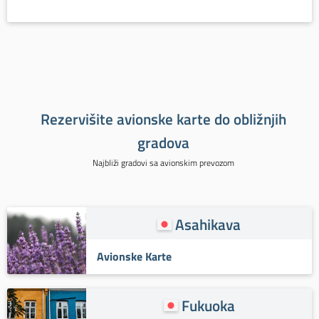
Rezervišite avionske karte do obližnjih
gradova
Najbliži gradovi sa avionskim prevozom
Asahikava
Avionske Karte
Fukuoka