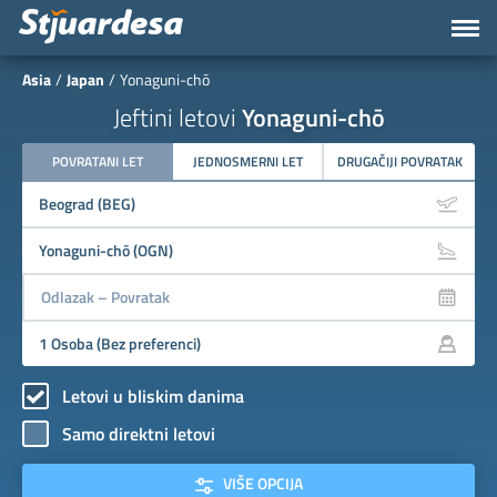
Asia
Japan
Yonaguni-chō
Jeftini letovi
Yonaguni-chō
POVRATANI LET
JEDNOSMERNI LET
DRUGAČIJI POVRATAK
Letovi u bliskim danima
Samo direktni letovi
VIŠE OPCIJA