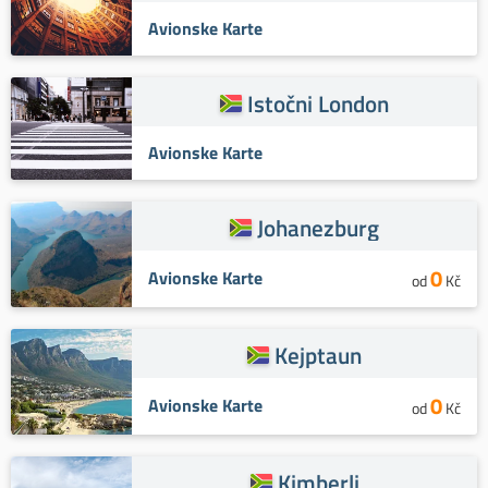
Avionske Karte
Istočni London
Avionske Karte
Johanezburg
0
Avionske Karte
od
Kč
Kejptaun
0
Avionske Karte
od
Kč
Kimberli