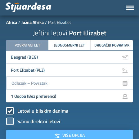
Africa
Južna Afrika
Port Elizabet
Jeftini letovi
Port Elizabet
POVRATANI LET
JEDNOSMERNI LET
DRUGAČIJI POVRATAK
Letovi u bliskim danima
Samo direktni letovi
VIŠE OPCIJA