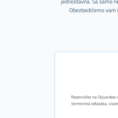
jednostavna. Sa samo nek
Obezbedićemo vam i s
Rezervišite na Stjuardesi 
terminima odlazaka, vizam