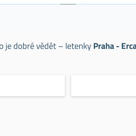
o je dobré vědět – letenky
Praha - Erc