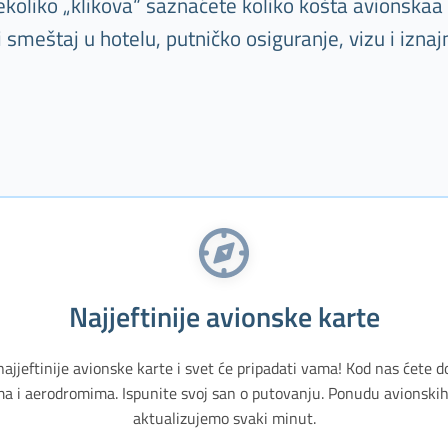
oliko „klikova“ saznaćete koliko košta avionskaa k
meštaj u hotelu, putničko osiguranje, vizu i iznaj
Najjeftinije avionske karte
najjeftinije avionske karte i svet će pripadati vama! Kod nas ćete d
a i aerodromima. Ispunite svoj san o putovanju. Ponudu avionskih 
aktualizujemo svaki minut.