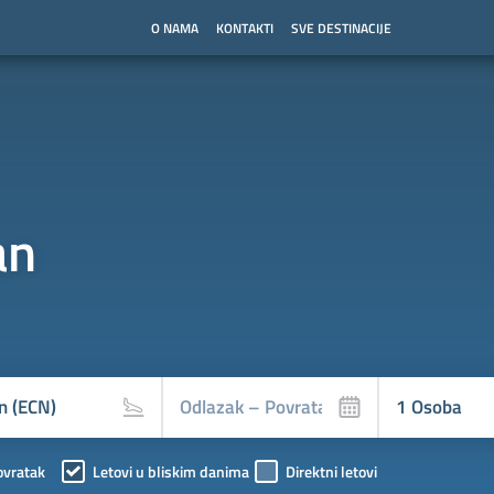
O NAMA
KONTAKTI
SVE DESTINACIJE
an
ovratak
Letovi u bliskim danima
Direktni letovi