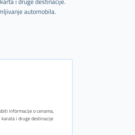
arta i druge destinacije.
mljivanje automobila.
obiti informacije o cenama,
karata i druge destinacije