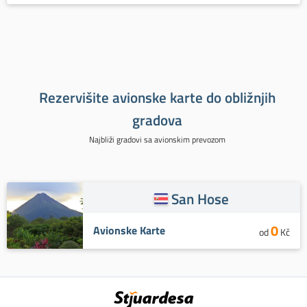
Rezervišite avionske karte do obližnjih
gradova
Najbliži gradovi sa avionskim prevozom
San Hose
0
Avionske Karte
od
Kč