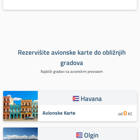
Rezervišite avionske karte do obližnjih
gradova
Najbliži gradovi sa avionskim prevozom
Havana
0
Avionske Karte
od
Kč
Olgin