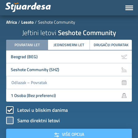
Africa
Lesoto
Seshote Community
Jeftini letovi
Seshote Community
POVRATANI LET
JEDNOSMERNI LET
DRUGAČIJI POVRATAK
Letovi u bliskim danima
Samo direktni letovi
VIŠE OPCIJA