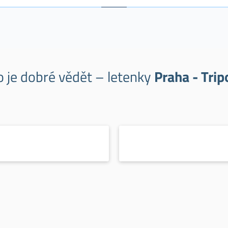
o je dobré vědět – letenky
Praha - Trip