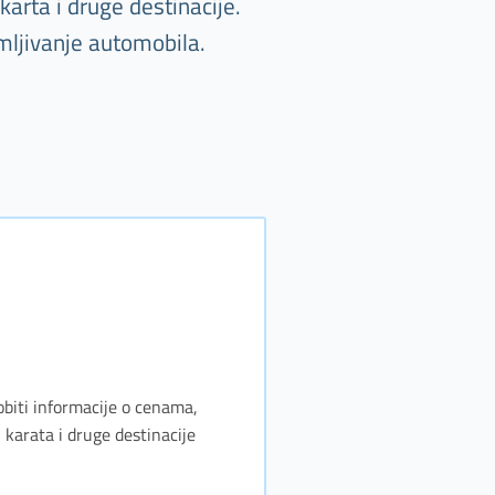
arta i druge destinacije.
mljivanje automobila.
obiti informacije o cenama,
karata i druge destinacije