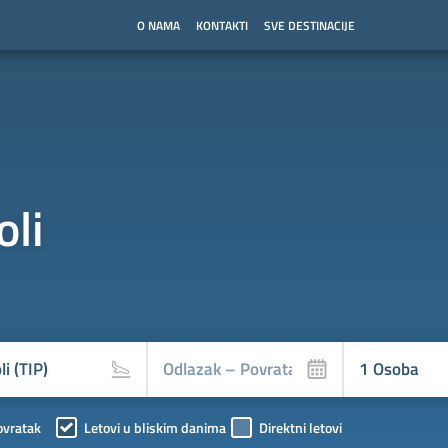
O NAMA
KONTAKTI
SVE DESTINACIJE
oli
ovratak
Letovi u bliskim danima
Direktni letovi