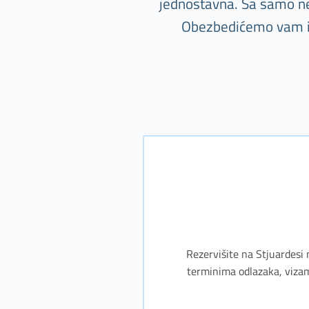
jednostavna. Sa samo nek
Obezbedićemo vam i s
Rezervišite na Stjuardesi 
terminima odlazaka, vizam