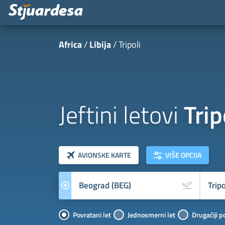
Africa
Libija
Tripoli
Jeftini letovi
Trip
klasa letova
Prevoznik
AVIONSKE KARTE
VIŠE OPCIJA
Povratani let
Jednosmerni let
Drugačiji p