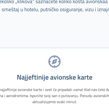
oliko „klikova“ saznaćete koliko košta avionskaa k
meštaj u hotelu, putničko osiguranje, vizu i iznaj
Najjeftinije avionske karte
najjeftinije avionske karte i svet će pripadati vama! Kod nas ćete d
a i aerodromima. Ispunite svoj san o putovanju. Ponudu avionskih 
aktualizujemo svaki minut.