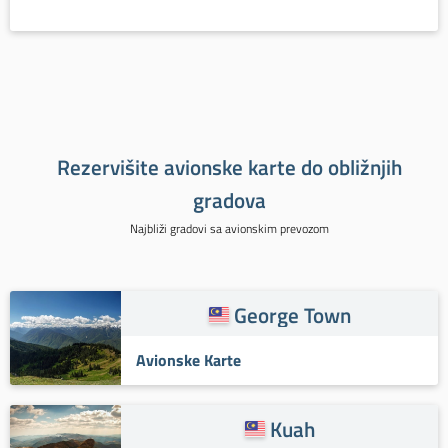
Rezervišite avionske karte do obližnjih
gradova
Najbliži gradovi sa avionskim prevozom
George Town
Avionske Karte
Kuah