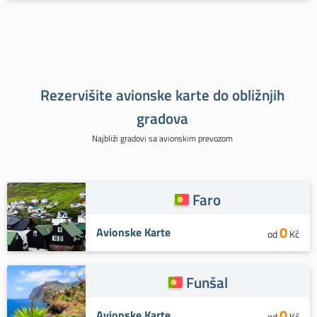
Rezervišite avionske karte do obližnjih
gradova
Najbliži gradovi sa avionskim prevozom
Faro
0
Avionske Karte
od
Kč
Funšal
0
Avionske Karte
od
Kč