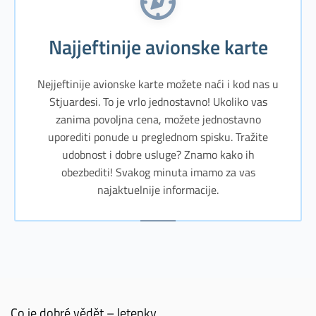
Najjeftinije avionske karte
Nejjeftinije avionske karte možete naći i kod nas u
Stjuardesi. To je vrlo jednostavno! Ukoliko vas
zanima povoljna cena, možete jednostavno
uporediti ponude u preglednom spisku. Tražite
udobnost i dobre usluge? Znamo kako ih
obezbediti! Svakog minuta imamo za vas
najaktuelnije informacije.
Co je dobré vědět – letenky