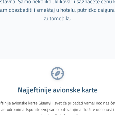
nostavna. Samo nekoliko „klikova“ i saznaćete cenu k
m obezbediti i smeštaj u hotelu, putničko osiguranj
automobila.
Najjeftinije avionske karte
eftinije avionske karte Gisenyi i svet će pripadati vama! Kod nas će
 aerodromima. Ispunite svoj san o putovanjima. Tražite udobnost 