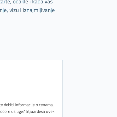
arte, odakle i kada vaš
e, vizu i iznajmljivanje
te dobiti informacije o cenama,
i dobre usluge? Stjuardesa uvek