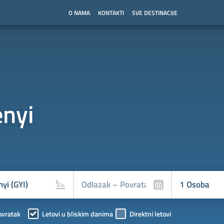
O NAMA
KONTAKTI
SVE DESTINACIJE
enyi
ovratak
Letovi u bliskim danima
Direktni letovi