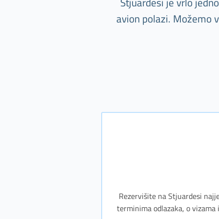
Stjuardesi je vrlo jed
avion polazi. Možemo va
Rezervišite na Stjuardesi najj
terminima odlazaka, o vizama i