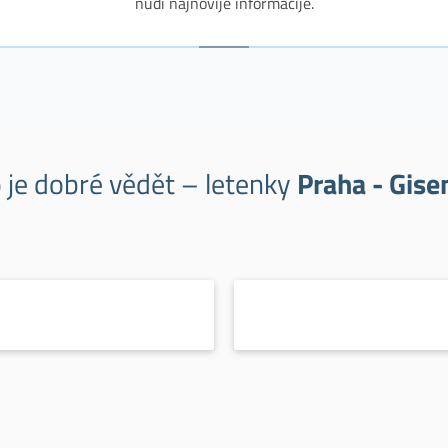
nudi najnovije informacije.
 je dobré vědět – letenky
Praha - Gise