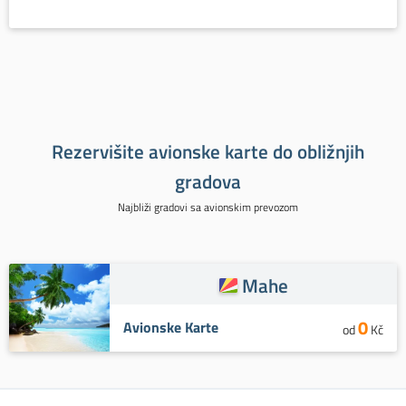
Rezervišite avionske karte do obližnjih
gradova
Najbliži gradovi sa avionskim prevozom
Mahe
0
Avionske Karte
od
Kč