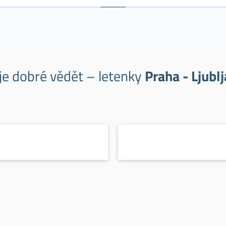
je dobré vědět – letenky
Praha - Ljubl