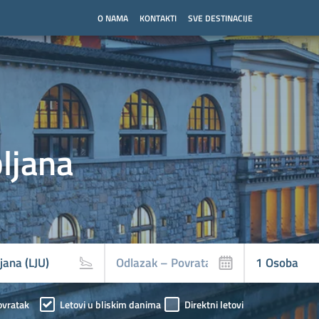
O NAMA
KONTAKTI
SVE DESTINACIJE
bljana
ovratak
Letovi u bliskim danima
Direktni letovi