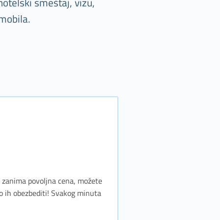
otelski smeštaj, vizu,
mobila.
as zanima povoljna cena, možete
o ih obezbediti! Svakog minuta