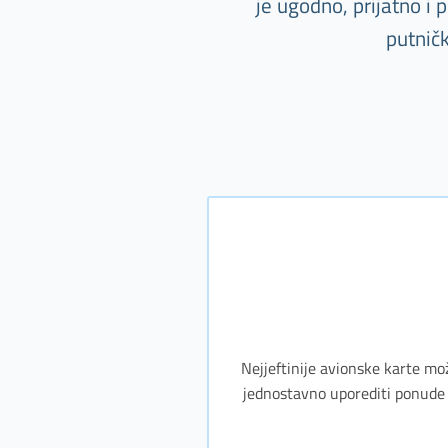
je ugodno, prijatno i
putnič
Nejjeftinije avionske karte mo
jednostavno uporediti ponude 