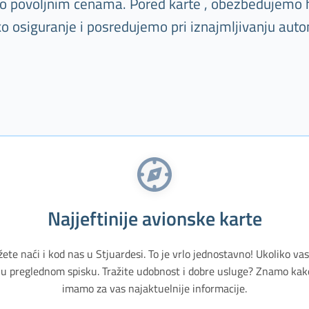
 po povoljnim cenama. Pored karte , obezbeđujemo h
ko osiguranje i posredujemo pri iznajmljivanju auto
Najjeftinije avionske karte
žete naći i kod nas u Stjuardesi. To je vrlo jednostavno! Ukoliko v
u preglednom spisku. Tražite udobnost i dobre usluge? Znamo kak
imamo za vas najaktuelnije informacije.