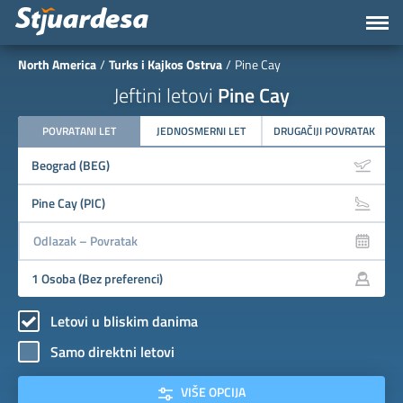
North America
Turks i Kajkos Ostrva
Pine Cay
Jeftini letovi
Pine Cay
POVRATANI LET
JEDNOSMERNI LET
DRUGAČIJI POVRATAK
Letovi u bliskim danima
Samo direktni letovi
VIŠE OPCIJA