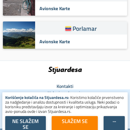
Avionske Karte
Porlamar
Avionske Karte
Kontakti
Uslovi poslovanja
Korišćenje kolačića na Stjuardesa.rs:
Koristimo kolačiće prvenstveno
Uslovi za kolačiće
za nadgledanje i analizu dostupnosti i kvaliteta usluga. Neki podaci o
Zaštita ličnih podataka
korisniku predstavljaju izvor za kreiranje i optimizaciju prikazivanja
avio-ponuda ovde i izvan Stjuardesa.rs.
+381 800 300 137
NE SLAŽEM
SLAŽEM SE
···
SE