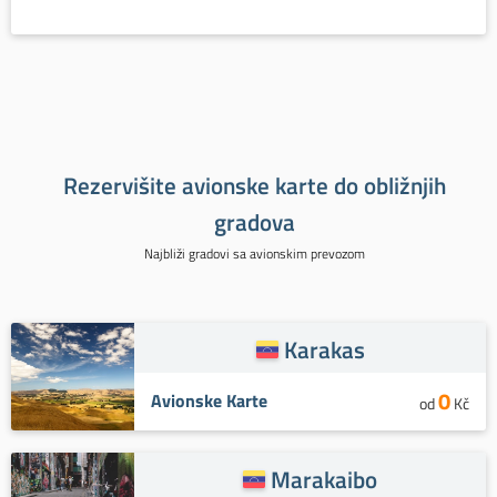
Rezervišite avionske karte do obližnjih
gradova
Najbliži gradovi sa avionskim prevozom
Karakas
0
Avionske Karte
od
Kč
Marakaibo