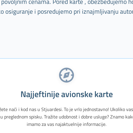
o povoljnim cenama. Pored karte , obezbeđujemo ho
ko osiguranje i posredujemo pri iznajmljivanju auto
Najjeftinije avionske karte
žete naći i kod nas u Stjuardesi. To je vrlo jednostavno! Ukoliko v
u preglednom spisku. Tražite udobnost i dobre usluge? Znamo kak
imamo za vas najaktuelnije informacije.