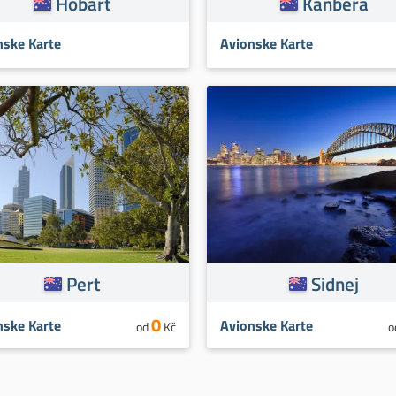
Hobart
Kanbera
nske Karte
Avionske Karte
Pert
Sidnej
0
nske Karte
Avionske Karte
od
Kč
o