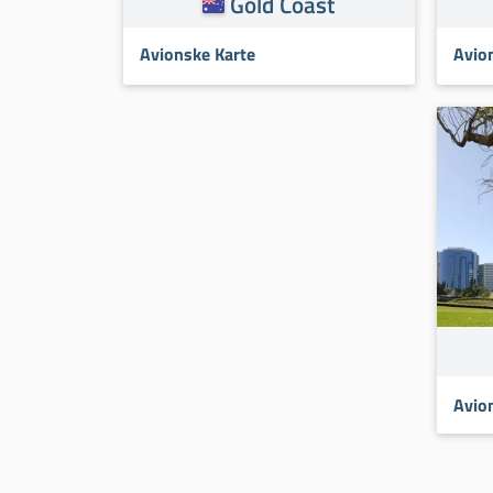
Gold Coast
Avionske Karte
Avio
Avio