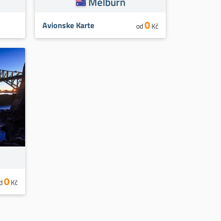
Melburn
0
Avionske Karte
od
Kč
0
d
Kč