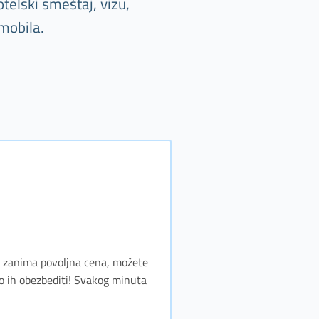
telski smeštaj, vizu,
mobila.
as zanima povoljna cena, možete
o ih obezbediti! Svakog minuta