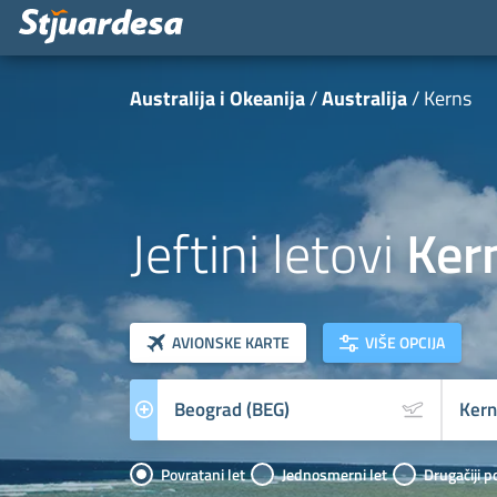
Australija i Okeanija
Australija
Kerns
Jeftini letovi
Ker
klasa letova
Prevoznik
AVIONSKE KARTE
VIŠE OPCIJA
Povratani let
Jednosmerni let
Drugačiji p