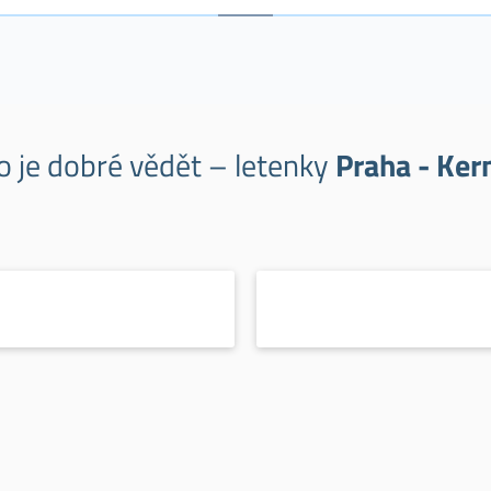
o je dobré vědět – letenky
Praha - Ker