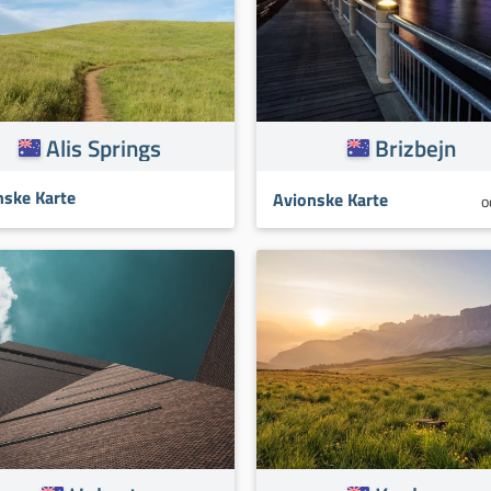
Alis Springs
Brizbejn
nske Karte
Avionske Karte
o