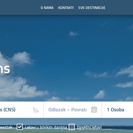
O NAMA
KONTAKTI
SVE DESTINACIJE
ns
ovratak
Letovi u bliskim danima
Direktni letovi