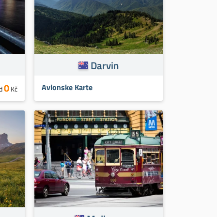
Darvin
0
Avionske Karte
d
Kč